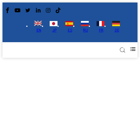
EN
JP
ES
RU
FR
DE
Honores y premios