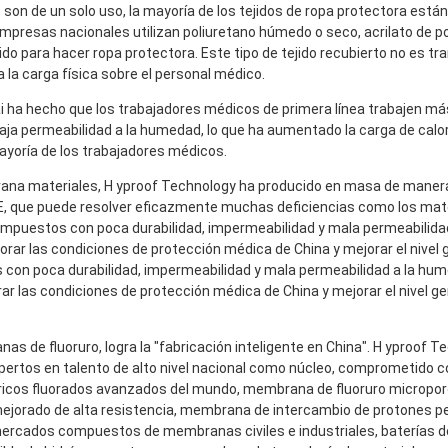
 son de un solo uso, la mayoría de los tejidos de ropa protectora está
s empresas nacionales utilizan poliuretano húmedo o seco, acrilato de p
tejido para hacer ropa protectora. Este tipo de tejido recubierto no es tr
la carga física sobre el personal médico.
ai ha hecho que los trabajadores médicos de primera línea trabajen má
baja permeabilidad a la humedad, lo que ha aumentado la carga de calor
mayoría de los trabajadores médicos.
rana
materiales, H
yproof
Technology ha producido en masa de manera
 que puede resolver eficazmente muchas deficiencias como los mate
ompuestos con poca durabilidad, impermeabilidad y mala permeabilida
orar las condiciones de protección médica de China y mejorar el nivel g
con poca durabilidad, impermeabilidad y mala permeabilidad a la hum
ar las condiciones de protección médica de China y mejorar el nivel ge
 de fluoruro, logra la "fabricación inteligente en China". H
yproof
Te
pertos en talento de alto nivel nacional como núcleo, comprometido c
méricos fluorados avanzados del mundo, membrana de fluoruro micropor
mejorado de alta resistencia, membrana de intercambio de protones pe
ercados compuestos de membranas civiles e industriales, baterías de 