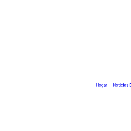
En la era post-epidémi
Hogar
>
Noticias|