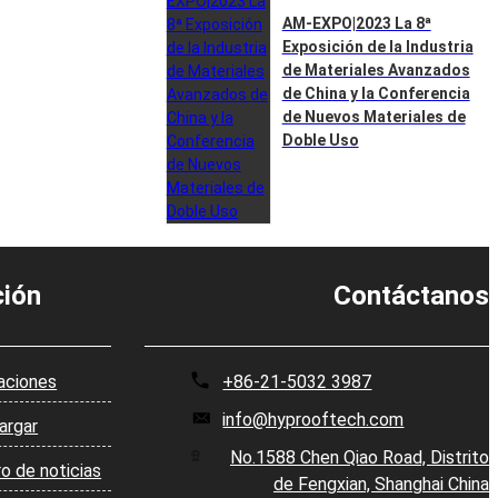
AM-EXPO|2023 La 8ª
Exposición de la Industria
de Materiales Avanzados
de China y la Conferencia
de Nuevos Materiales de
Doble Uso
ción
Contáctanos
aciones
+86-21-5032 3987
info@hyprooftech.com
argar
No.1588 Chen Qiao Road, Distrito
o de noticias
de Fengxian, Shanghai China