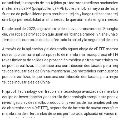
actualidad, la mayoría de los tejidos protectores médicos nacionales
materiales de PP (polipropileno) + PE (polietileno), la mayoría de la
fluoruro de polivinilideno para recubrir el tejido y luego utilizar este 
una baja permeabilidad a la humedad, lo que aumenta en gran medida 
Desde abril de 2022, el grave brote del nuevo coronavirus en Shangh
día, y la ropa de protección que usan es "blanca grande" y tiene una 
térmico del cuerpo, lo que ha afectado la salud y la seguridad de la 
A través de la aplicación y el desarrollo aguas abajo de ePTFE
memb
nuevo tipo de material compuesto de membrana microporosa ePTFE,
revestimiento de tejidos de protección médica y otros materiales c
se puede reutilizar, lo que hace una contribución destacada para mej
tejidos industriales de China.
membrana
Los materiales compuestos 
pueden reutilizar, lo que hace una contribución destacada para mejor
tejidos industriales de China.
H
yproof
Technology, centrado en la tecnología avanzada de membranas
equipo de investigación y desarrollo de tecnología compuesto por ex
investigación y desarrollo, producción y ventas de materiales poli
de alta resistencia (ePTFE), separador de batería de nueva energía 
membrana de intercambio de iones perfluorada, aplicada en varios m