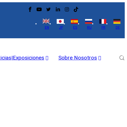
EN
JP
ES
RU
FR
DE
icias|Exposiciones
Sobre Nosotros