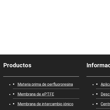
Productos
Informa
Materia prima de perfluororesina
Aplic
Membrana de ePTFE
Desc
Membrana de intercambio iónico
Centr