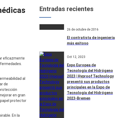
Entradas recientes
médicas
26 de octubre de 2016
El contratista de ingeniería
más exitoso
Oct 12, 2023
ear eficazmente
enfermedades.
Expo Europea de
Tecnología del Hidrógeno
2023 | Hyproof Technology
permeabilidad al
presentó sus productos
ar de
principales en la Expo de
 protección
Tecnología del Hidrógeno
mejorar en gran
2023-Bremen
 papel protector
irable. En la