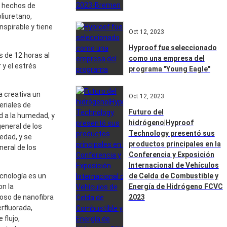
n hechos de
oliuretano,
anspirable y tiene
Oct 12, 2023
Hyproof fue seleccionado
s de 12 horas al
como una empresa del
 y el estrés
programa "Young Eagle"
 creativa un
Oct 12, 2023
riales de
Futuro del
d a la humedad, y
hidrógeno|Hyproof
eneral de los
Technology presentó sus
edad, y se
productos principales en la
neral de los
Conferencia y Exposición
Internacional de Vehículos
cnología es un
de Celda de Combustible y
on la
Energía de Hidrógeno FCVC
oso de nanofibra
2023
rfluorada,
flujo,